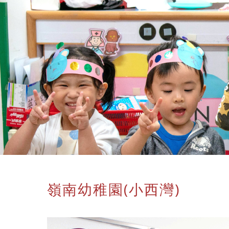
嶺南幼稚園(小西灣)