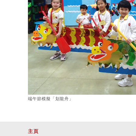
端午節模擬「划龍舟」
主頁