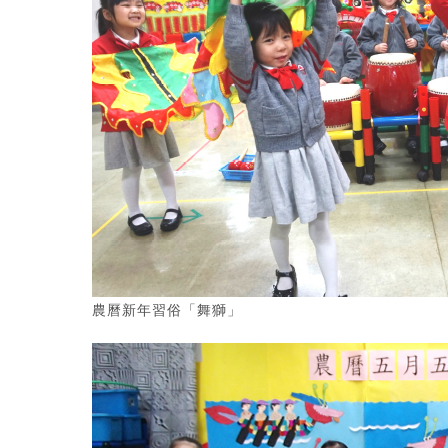
農曆新年習俗「舞獅」