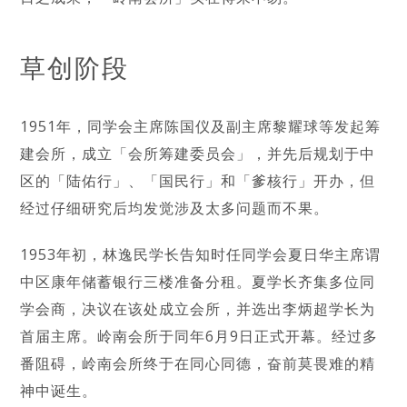
草创阶段
1951年，同学会主席陈国仪及副主席黎耀球等发起筹
建会所，成立「会所筹建委员会」，并先后规划于中
区的「陆佑行」、「国民行」和「爹核行」开办，但
经过仔细研究后均发觉涉及太多问题而不果。
1953年初，林逸民学长告知时任同学会夏日华主席谓
中区康年储蓄银行三楼准备分租。夏学长齐集多位同
学会商，决议在该处成立会所，并选出李炳超学长为
首届主席。岭南会所于同年6月9日正式开幕。经过多
番阻碍，岭南会所终于在同心同德，奋前莫畏难的精
神中诞生。