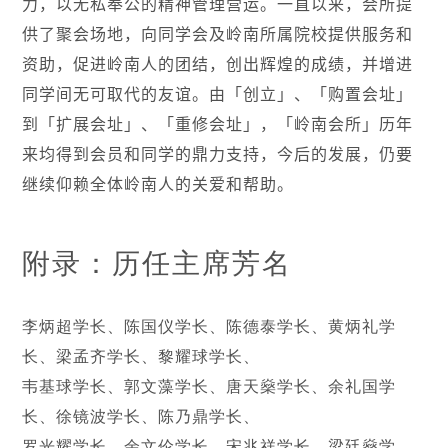
力，以无私奉公的精神管理营运。一直以来，会所提
供了聚会场地，向同学会及岭南所属院校提供服务和
资助，促进岭南人的团结，创出辉煌的成绩，并增进
同学间无可取代的友谊。由「创立」、「购置会址」
到「扩展会址」、「重修会址」，「岭南会所」历年
来均得到会员和同学的鼎力支持，今后的发展，仍要
继续仰赖全体岭南人的关爱和帮助。
附录：历任主席芳名
李炳超学长、陈国仪学长、陈德泰学长、黄炳礼学
长、梁孟齐学长、黎耀球学长、
韦基球学长、郭文藻学长、唐天燊学长、余礼国学
长、徐镜波学长、陈乃鼎学长、
罗光耀学长、余文伦学长，宋兆祥学长，梁廷燊学