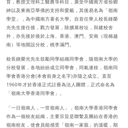
育，教授文理科工醫農等科目，廣受中國南方省份鄉
紳以及東南亞華僑的支持和愛戴，其後易名為「嶺南
學堂」，為中國南方著名大學。自首任華人校長鍾榮
光先生接任後，戮力發展，除擴展校址，與建校舍
外，亦先後於後於上海、香港、澳門、安南（現稱越
南）等地開設分校，桃李滿門。
校長鍾榮光先生鼓勵同學組織同學會，隨嶺南大學的
分校發展，各地紛紛成立同學會，同氣連枝，嶺南同
學會香港分會(本會前身之名字)亦隨之成立。直至
1960年才於香港正式註冊為法人團體，正式命名為
「嶺南大學香港同學會」。
「一日嶺南人，一世嶺南人」，嶺南大學香港同學會
作為一個校友組織，主要宗旨是聯繫及團結在香港的
嶺南校友，使會員能感受「嶺南一家親」的溫暖，期