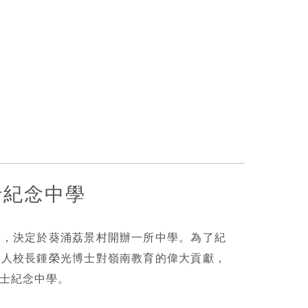
士紀念中學
育，決定於葵涌荔景村開辦一所中學。為了紀
華人校長鍾榮光博士對嶺南教育的偉大貢獻，
士紀念中學。