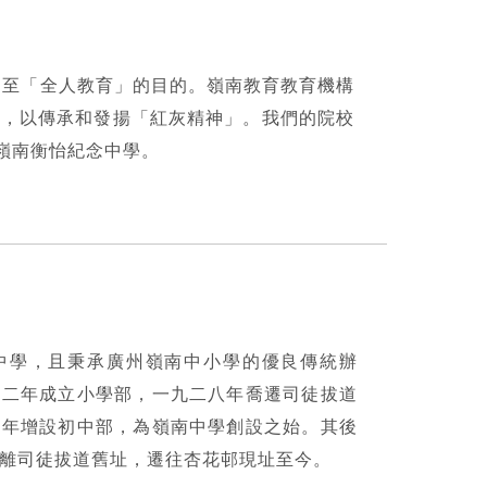
達至「全人教育」的目的。嶺南教育教育機構
生，以傳承和發揚「紅灰精神」。我們的院校
嶺南衡怡紀念中學。
中學，且秉承廣州嶺南中小學的優良傳統辦
二二年成立小學部，一九二八年喬遷司徒拔道
六年增設初中部，為嶺南中學創設之始。其後
離司徒拔道舊址，遷往杏花邨現址至今。