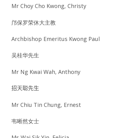
Mr Choy Cho Kwong, Christy
邝保罗荣休大主教
Archbishop Emeritus Kwong Paul
吴桂华先生
Mr Ng Kwai Wah, Anthony
招天聪先生
Mr Chiu Tin Chung, Ernest
韦晰然女士
Ms Wai Sik Yin, Felicia