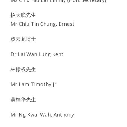
Ms Chiu Hiu Lam Emily (Hon. Secretary)
招天聪先生
Mr Chiu Tin Chung, Ernest
黎云龙博士
Dr Lai Wan Lung Kent
林棣权先生
Mr Lam Timothy Jr.
吴桂华先生
Mr Ng Kwai Wah, Anthony