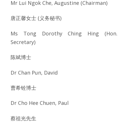
Mr Lui Ngok Che, Augustine (Chairman)
唐正馨女士 (义务秘书)
Ms Tong Dorothy Ching Hing (Hon.
Secretary)
陈斌博士
Dr Chan Pun, David
曹希铨博士
Dr Cho Hee Chuen, Paul
蔡祖光先生