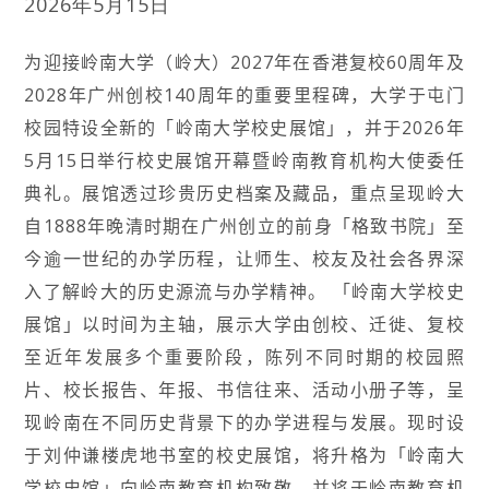
2026年5月15日
为迎接岭南大学（岭大）2027年在香港复校60周年及
2028年广州创校140周年的重要里程碑，大学于屯门
校园特设全新的「岭南大学校史展馆」，并于2026年
5月15日举行校史展馆开幕暨岭南教育机构大使委任
典礼。展馆透过珍贵历史档案及藏品，重点呈现岭大
自1888年晚清时期在广州创立的前身「格致书院」至
今逾一世纪的办学历程，让师生、校友及社会各界深
入了解岭大的历史源流与办学精神。 「岭南大学校史
展馆」以时间为主轴，展示大学由创校、迁徙、复校
至近年发展多个重要阶段，陈列不同时期的校园照
片、校长报告、年报、书信往来、活动小册子等，呈
现岭南在不同历史背景下的办学进程与发展。现时设
于刘仲谦楼虎地书室的校史展馆，将升格为「岭南大
学校史馆」向岭南教育机构致敬，并将于岭南教育机