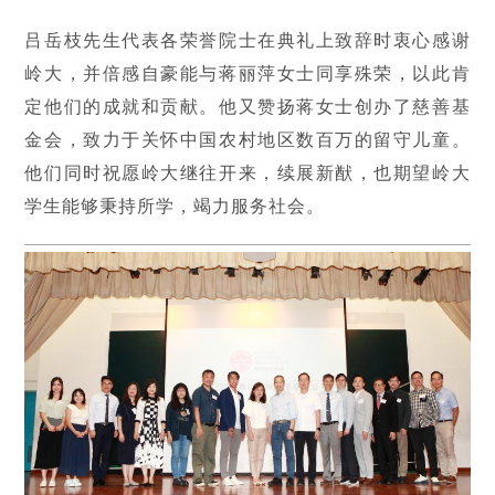
吕岳枝先生代表各荣誉院士在典礼上致辞时衷心感谢
岭大，并倍感自豪能与蒋丽萍女士同享殊荣，以此肯
定他们的成就和贡献。他又赞扬蒋女士创办了慈善基
金会，致力于关怀中国农村地区数百万的留守儿童。
他们同时祝愿岭大继往开来，续展新猷，也期望岭大
学生能够秉持所学，竭力服务社会。