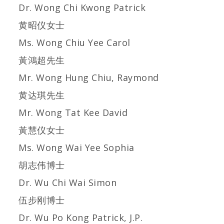
Dr. Wong Chi Kwong Patrick
黄昭仪女士
Ms. Wong Chiu Yee Carol
黃鴻超先生
Mr. Wong Hung Chiu, Raymond
黄达琪先生
Mr. Wong Tat Kee David
黃慧仪女士
Ms. Wong Wai Yee Sophia
胡志伟博士
Dr. Wu Chi Wai Simon
伍步刚博士
Dr. Wu Po Kong Patrick, J.P.